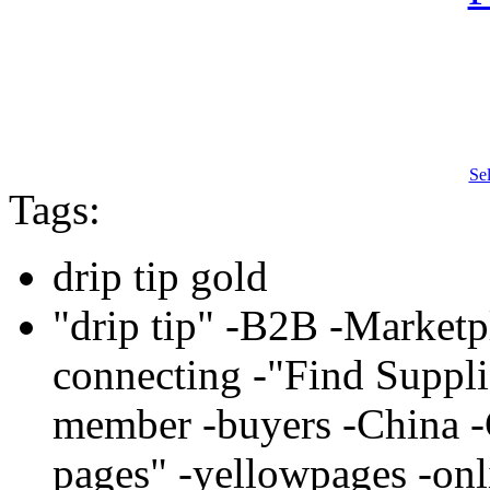
Se
Tags:
drip tip gold
"drip tip" -B2B -Marketpl
connecting -"Find Suppli
member -buyers -China -
pages" -yellowpages -onli