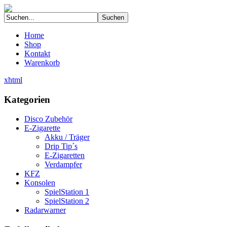
Home
Shop
Kontakt
Warenkorb
xhtml
Kategorien
Disco Zubehör
E-Zigarette
Akku / Träger
Drip Tip´s
E-Zigaretten
Verdampfer
KFZ
Konsolen
SpielStation 1
SpielStation 2
Radarwarner